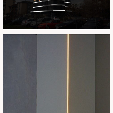
esnasında 7/24 teknik servis desteği verir, uzaktan
müdahale edilemeyen tüm teknik sorunlarda garanti
kapsamında Teknik Ekibimiz uygulama noktasına en
hızlı olacak şekilde ulaşır. Garanti süresinin dolması
halinde Teknik Ekibimiz önce uzaktan müdahale eder,
uzaktan müdahalenin çözüm olamadığı durumlarda
noktaya en hızlı şekilde servis verip çözüm bulur ve
kuruma ayrıntılı rapor edilir.